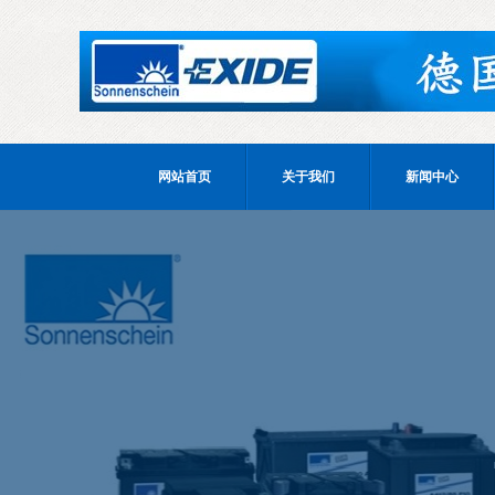
网站首页
关于我们
新闻中心